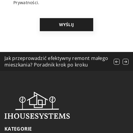
Prywatności
.
Innowacyjne podejścia do zarządzania
Jak przeprowadzić efektywny remont małego
Jak wybrać idealną kabinę prysznicową do
ciepłem w inteligentnym domu
mieszkania? Poradnik krok po kroku
Twojej łazienki?
KATEGORIE