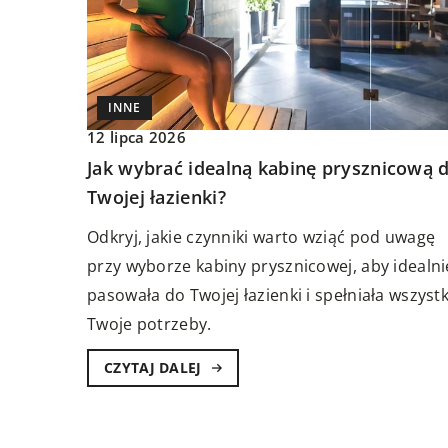
INNE
INNE
12 lipca 2026
Jak wybrać idealną kabinę prysznicową 
TRYKA
SMART DOM
21 kwietnia 2024
Twojej łazienki?
Pomysły na dekoracje
ca 2023
Odkryj, jakie czynniki warto wziąć pod uwagę
Odkryj bogactwo możli
o elektryczne z USB. Wygoda pod
przy wyborze kabiny prysznicowej, aby idealni
obrusy, serwetki i bie
pasowała do Twojej łazienki i spełniała wszystk
wyjątkowych dekoracj
y ładowane przez port USB są coraz
Twoje potrzeby.
nasze inspirujące pom
ej popularne. Czy z tego powodu
zakupić gniazdko elektryczne z
CZYTAJ DALEJ
adowanie […]