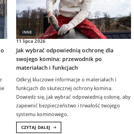
INNE
INTELIGENTNY OGRÓD
OŚWIETLENIE
11 lipca 2026
do
Jak wybrać odpowiednią ochronę dla
23 lutego 2025
swojego komina: przewodnik po
 stołu
Nowoczesne technologie w ogrodzie:
materiałach i funkcjach
zintegrować ogród z inteligentnym
wości, jakie dają
e
Odkryj kluczowe informacje o materiałach i
domem
żniki w tworzeniu
ie
funkcjach do skutecznej ochrony komina.
i stołów. Sprawdź
Dowiedz się, jak wykorzystać nowoc
Dowiedz się, jak wybrać odpowiednią osłonę, aby
ysły i porady!
technologie do zintegrowania ogrod
zapewnić bezpieczeństwo i trwałość twojego
inteligentnym domem, zwiększając
systemu kominowego.
komfort, oszczędność czasu i efekty
energetyczną Twojej przestrzeni ziel
CZYTAJ DALEJ