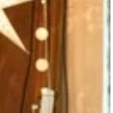
domowych instalacjach grzewczych i ja
optymalizować dla lepszej wydajności
oraz oszczędności energii.