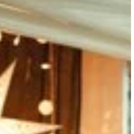
OŚWIETLENIE
OGRZEWANIE
SMART DOM
aszenie do tarasu
24 marca 2025
nspiracje
Jakie są najważniejsze czynniki
wyborem idealnego
wpływające na efektywność pomp cie
Odkryj nasze
w domu?
piracje, które
Odkryj, jakie czynniki wpływają na
ję.
efektywność pracy pomp ciepła w