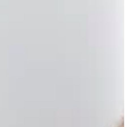
INTELIGENTNY OGRÓD
OŚWIETLENIE
OŚWIETLENIE
15 maja 2026
„Zalety lamp halogenowych w oświet
o dobry wybór dla
basenowym”
Odkryj, dlaczego lampy halogenowe s
oświetlenie LED
doskonałym wyborem do oświetlenia
związaniem dla
basenów. Poznaj ich zalety, w tym
ą jego zalety i na
wydajność energetyczną i trwałość, k
czas wyboru.