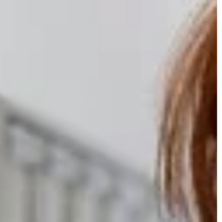
sprawiają, że są idealne do tworzenia
atrakcyjnego i bezpiecznego oświetle
basenowego.