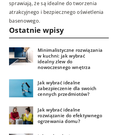
lata. Dowiedz się o materiałach, kolorach i
stylach, które najlepiej sprawdzą się na
nia
Twoim balkonie.
Ostatnie wpisy
Minimalistyczne rozwiązania
w kuchni: jak wybrać
idealny zlew do
nowoczesnego wnętrza
Jak wybrać idealne
zabezpieczenie dla swoich
cennych przedmiotów?
Jak wybrać idealne
rozwiązanie do efektywnego
ogrzewania domu?