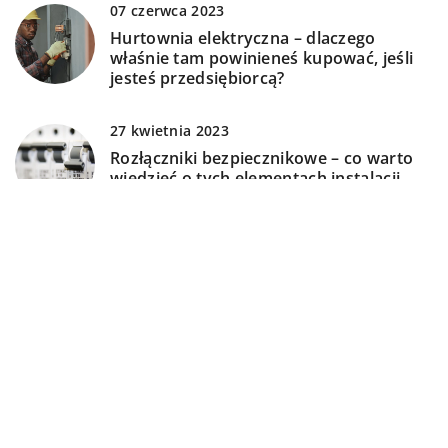
07 czerwca 2023
Hurtownia elektryczna – dlaczego
właśnie tam powinieneś kupować, jeśli
jesteś przedsiębiorcą?
27 kwietnia 2023
Rozłączniki bezpiecznikowe – co warto
wiedzieć o tych elementach instalacji
elektrycznych?
13 maja 2025
Nowoczesne rozwiązania elektryczne
dla komfortowego i bezpiecznego domu
21 marca 2026
Jak inteligentne systemy mogą poprawić
bezpieczeństwo twojego domu?