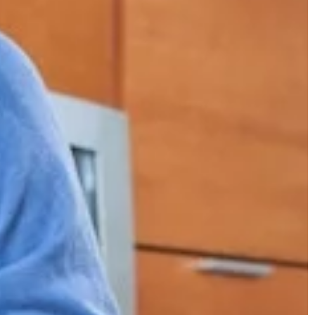
salonu. Dowiedz się, na co zwrócić uw
aby Twój salon był funkcjonalny i stylo