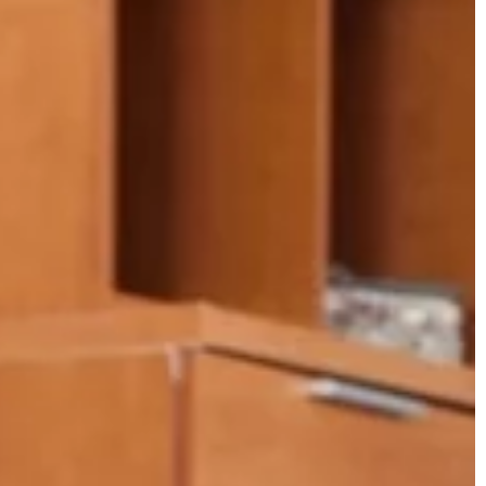
WYPOSAŻENIE PREMIUM
icerowane?
21 marca 2025
Elegancja i komfort: Jak wybrać idealn
ówki do wyboru
meble do nowoczesnego salonu?
apicerowanych,
design każdego
Odkryj, jak wybrać meble, które łączą 
sobie elegancję i komfort i doskonale
wpisują się w klimat nowoczesnego