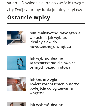
agę,
miejscem wyjątkowym i pełnym
wy.
charakteru.
Ostatnie wpisy
Minimalistyczne rozwiązania
w kuchni: jak wybrać
idealny zlew do
nowoczesnego wnętrza
Jak wybrać idealne
zabezpieczenie dla swoich
cennych przedmiotów?
Jak technologia
podczerwieni zmienia nasze
podejście do ogrzewania
wnętrz?
Jak wybrać idealne