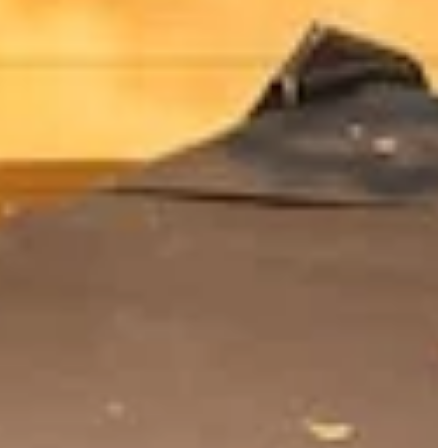
WYPOSAŻENIE PREMIUM
REMIUM
15 sierpnia 2023
Jak wybrać idealny stolik nocny
ne meble do każdego
sypialni w stylu glamour?
 domu?
Odkryj tajniki wyboru idealnego 
ować meble do funkcji i
nocnego do sypialni glamour. Zr
mieszczeń. Poznaj
wartości estetyczne i funkcjonal
ące aranżacji wnętrz
się, tworząc doskonałe dopełnie
porady, które pomogą Ci
Twojego sypialnianego zacisza.
owe i harmonijne