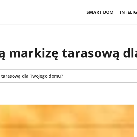
SMART DOM
INTELI
ną markizę tarasową d
ę tarasową dla Twojego domu?