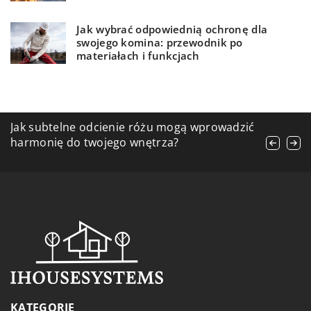
Jak wybrać odpowiednią ochronę dla
swojego komina: przewodnik po
materiałach i funkcjach
Jak wprowadzić naturalne akcenty do wnętrz
Jak subtelne odcienie różu mogą wprowadzić
Inteligentne rozwiązania dla komfortu
za pomocą dekoracji ściennych
harmonię do twojego wnętrza?
cieplnego: jak nowoczesne technologie
zmieniają nasze domy
KATEGORIE