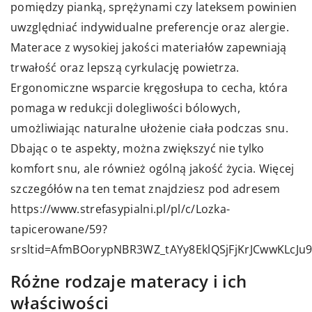
pomiędzy pianką, sprężynami czy lateksem powinien
uwzględniać indywidualne preferencje oraz alergie.
Materace z wysokiej jakości materiałów zapewniają
trwałość oraz lepszą cyrkulację powietrza.
Ergonomiczne wsparcie kręgosłupa to cecha, która
pomaga w redukcji dolegliwości bólowych,
umożliwiając naturalne ułożenie ciała podczas snu.
Dbając o te aspekty, można zwiększyć nie tylko
komfort snu, ale również ogólną jakość życia. Więcej
szczegółów na ten temat znajdziesz pod adresem
https://www.strefasypialni.pl/pl/c/Lozka-
tapicerowane/59?
srsltid=AfmBOorypNBR3WZ_tAYy8EklQSjFjKrJCwwKLcJ
Różne rodzaje materacy i ich
właściwości