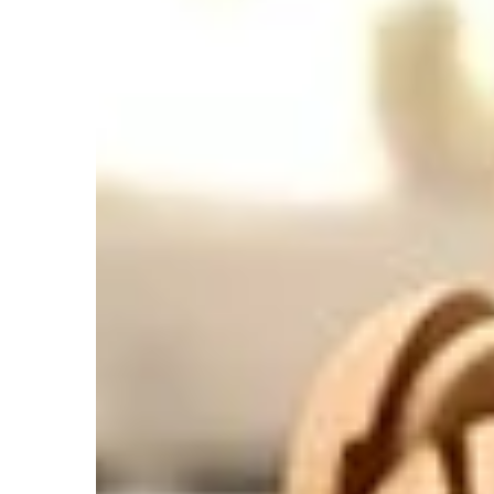
akcesoriów, aby tw
przestrzeń na zewn