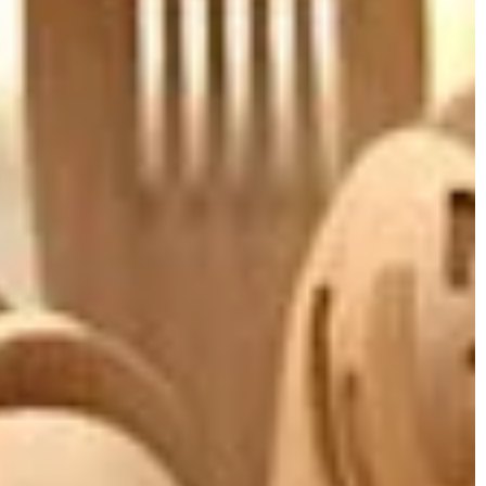
orzyć przytulną
ątrz.