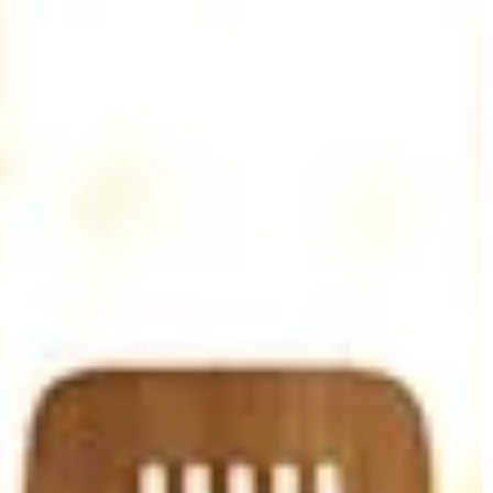
INNE
RÓD
OŚWIETLENIE
09 czerwca 2025
Jak wybierać idealne meble do ma
ej przestrzeni na
przestrzeni?
staniem mebli i
owych
Odkryj, jak optymalnie zaaranżow
wnętrza, aby były funkcjonalne i s
ć twój własny kącik
Dowiedz się, jakie meble wybrać, b
 powietrzu! Nasz
maksymalnie wykorzystać dostęp
ktyczne porady na
przestrzeń.
a mebli ogrodowych i