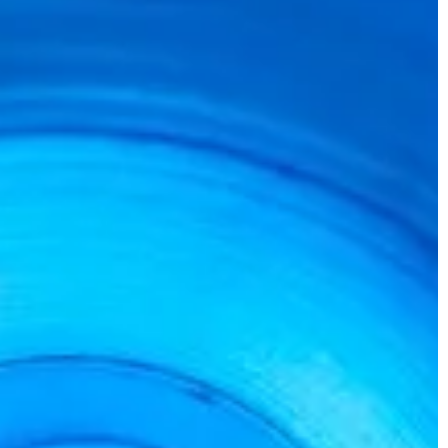
komfort, oszczędność czasu i efektyw
nergooszczędność.
energetyczną Twojej przestrzeni zielon
wiązania, które
e do twoich