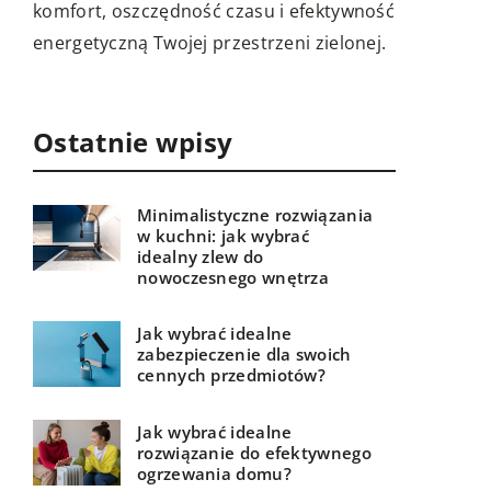
ność
wyjątkowy 
domu i miejscu pracy, redukując alergeny
ej.
Poznaj now
i zanieczyszczenia.
dostosowuj
potrzeb i n
Ostatnie wpisy
Minimalistyczne rozwiązania
w kuchni: jak wybrać
idealny zlew do
nowoczesnego wnętrza
Jak wybrać idealne
zabezpieczenie dla swoich
cennych przedmiotów?
Jak wybrać idealne
rozwiązanie do efektywnego
ogrzewania domu?