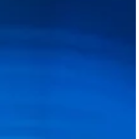
INTELIGENTNY OGRÓD
OŚWIETLENIE
 DOM
23 lutego 2025
Nowoczesne technologie w ogrodzie: 
zintegrować ogród z inteligentnym
domu dzięki
domem
m oświetlenia
Dowiedz się, jak wykorzystać nowocze
e systemy
technologie do zintegrowania ogrodu 
sformować
inteligentnym domem, zwiększając
u, oferując