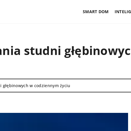
SMART DOM
INTELI
wania studni głębinow
ni głębinowych w codziennym życiu