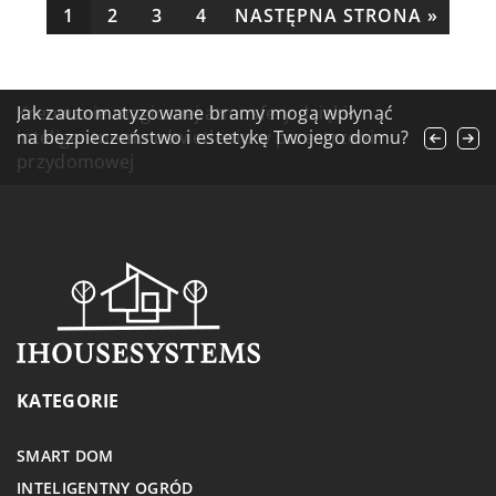
1
2
3
4
NASTĘPNA STRONA »
Jak wybrać odpowiednią firmę do pielęgnacji
Kreowanie magicznej atmosfery dzięki
Jak zautomatyzowane bramy mogą wpłynąć
twojego ogrodu?
inteligentnemu oświetleniu w przestrzeni
na bezpieczeństwo i estetykę Twojego domu?
przydomowej
KATEGORIE
SMART DOM
INTELIGENTNY OGRÓD