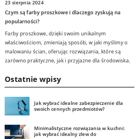
1
23 sierpnia 2024
J
Czym są farby proszkowe i dlaczego zyskują na
w
popularności?
O
Farby proszkowe, dzięki swoim unikalnym
d
właściwościom, zmieniają sposób, w jaki myślimy o
w
malowaniu ścian, oferując rozwiązania, które są
ż
zarówno praktyczne, jak i przyjazne dla środowiska.
g
Ostatnie wpisy
Jak wybrać idealne zabezpieczenie dla
swoich cennych przedmiotów?
Minimalistyczne rozwiązania w kuchni:
jak wybrać idealny zlew do