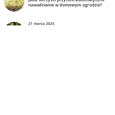
nawadnianie w domowym ogrodzie?
21 marca 2025
Integracja zieleni z przestrzenią
mieszkalną: Jak stworzyć harmonijną
enklawę wokół domu
DODAJ KOMENTARZ